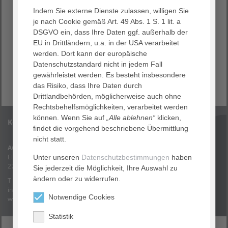
Bei Verletzungen und Erkrankungen des Auges und der
Zähne wenden Sie sich bitte an den entsprechenden
Indem Sie externe Dienste zulassen, willigen Sie
Notdienst: T 116117
je nach Cookie gemäß Art. 49 Abs. 1 S. 1 lit. a
DSGVO ein, dass Ihre Daten ggf. außerhalb der
Die TerminServiceStelle der Kassenärztlichen
EU in Drittländern, u.a. in der USA verarbeitet
Vereinigung Niedersachsen vermittelt Termine bei Haus-
werden. Dort kann der europäische
und Fachärzten und Psychotherapeuten.
Datenschutzstandard nicht in jedem Fall
An sieben Tagen in der Woche und 24 Stunden am Tag: T
gewährleistet werden. Es besteht insbesondere
116117
das Risiko, dass Ihre Daten durch
Drittlandbehörden, möglicherweise auch ohne
Rechtsbehelfsmöglichkeiten, verarbeitet werden
können. Wenn Sie auf
„Alle ablehnen“
klicken,
Kontakt
findet die vorgehend beschriebene Übermittlung
nicht statt.
AGAPLESION REHAZENTRUM ROTENBURG gemeinnützige GmbH
Elise-Averdieck-Straße 17
Unter unseren
Datenschutzbestimmungen
haben
27356 Rotenburg
Sie jederzeit die Möglichkeit, Ihre Auswahl zu
ändern oder zu widerrufen.
T (04261) 77-25 00
inforeha
@
diako-online.de
Notwendige Cookies
www.diako-reha.de
Statistik