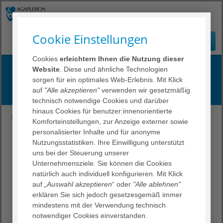
Cookie Einstellungen
Cookies
erleichtern Ihnen die Nutzung dieser
Notfall
Website
. Diese und ähnliche Technologien
sorgen für ein optimales Web-Erlebnis. Mit Klick
Ihr Besuch
auf
"Alle akzeptieren"
verwenden wir gesetzmäßig
technisch notwendige Cookies und darüber
hinaus Cookies für benutzer:innenorientierte
RZD Rotenburg
Leistungsspektrum
Notfälle
Komforteinstellungen, zur Anzeige externer sowie
personalisierter Inhalte und für anonyme
Im Notfall muss es schnell gehen
Nutzungsstatistiken. Ihre Einwilligung unterstützt
uns bei der Steuerung unserer
Bundesweit einheitliche Not-Rufnummern ohne
Unternehmensziele. Sie können die Cookies
Vorwahl:
natürlich auch individuell konfigurieren. Mit Klick
In lebensbedrohlichen Fällen: T 112
auf
„Auswahl akzeptieren
“ oder
"Alle ablehnen"
Ärztlicher Bereitschaftsdienst: T 116117
erklären Sie sich jedoch gesetzesgemäß immer
Polizei-Notruf: T 110
mindestens mit der Verwendung technisch
notwendiger Cookies einverstanden.