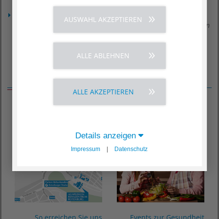
04. August 2026
Info-Café für Krebspatientinnen und -patienten im
AUSWAHL AKZEPTIEREN
Diakonieklinikum: Wirkmechanismen und Nebenwirkungen von
Krebstherapien und „Von allen guten Geistern getragen“
03. August 2026
ALLE ABLEHNEN
Service
ALLE AKZEPTIEREN
Anfahrt
Veranstaltungen
Details anzeigen
Impressum
|
Datenschutz
So erreichen Sie uns
Events zur Gesundheit