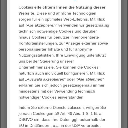
Unser Ziel ist es, Ihnen fachärztlich geleitete
Cookies
erleichtern Ihnen die Nutzung dieser
ambulante Rehabilitation, Physiotherapie und
Website
. Diese und ähnliche Technologien
Fitness zu bieten - ausgerichtet auf Ihre
sorgen für ein optimales Web-Erlebnis. Mit Klick
individuellen Bedürfnissen und Wünsche.
auf
"Alle akzeptieren"
verwenden wir gesetzmäßig
technisch notwendige Cookies und darüber
hinaus Cookies für benutzer:innenorientierte
Dafür stehen Ihnen unsere Ärzte, Physiotherapeuten,
Komforteinstellungen, zur Anzeige externer sowie
Sportlehrer und Fachleute aus den Bereichen
personalisierter Inhalte und für anonyme
Krankengymnastik, medizinische Trainingstherapie
Nutzungsstatistiken. Ihre Einwilligung unterstützt
und Pilates gerne zur Seite. Sie können sowohl als
uns bei der Steuerung unserer
kassenärztlich versicherter Patient zu uns kommen
Unternehmensziele. Sie können die Cookies
wie auch als Privatversicherter oder
natürlich auch individuell konfigurieren. Mit Klick
Selbstzahler. Wir arbeiten eng mit Krankenkassen,
auf
„Auswahl akzeptieren
“ oder
"Alle ablehnen"
niedergelassenen Ärzten sowie Medizinern und
erklären Sie sich jedoch gesetzesgemäß immer
Therapeuten des
AGAPLESION DIAKONIEKLINIKUM
mindestens mit der Verwendung technisch
ROTENBURG
zusammen.
notwendiger Cookies einverstanden.
So können wir im Sinne eines ganzheitlichen
Indem Sie externe Dienste zulassen, willigen Sie
Gesundheitsverständnisses für Sie da sein!
je nach Cookie gemäß Art. 49 Abs. 1 S. 1 lit. a
DSGVO ein, dass Ihre Daten ggf. außerhalb der
EU in Drittländern, u.a. in der USA verarbeitet