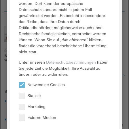
werden. Dort kann der europäische
Aktuelles
Datenschutzstandard nicht in jedem Fall
gewährleistet werden. Es besteht insbesondere
das Risiko, dass Ihre Daten durch
Drittlandbehörden, möglicherweise auch ohne
Rechtsbehelfsmöglichkeiten, verarbeitet werden
können. Wenn Sie auf
„Alle ablehnen“
klicken,
findet die vorgehend beschriebene Übermittlung
06. August 2026
nicht statt.
Mutterschafts-, Eltern- und Kindergeld: Info-Abend für
werdende Eltern und junge Familien
Unter unseren
Datenschutzbestimmungen
haben
Sie jederzeit die Möglichkeit, Ihre Auswahl zu
ändern oder zu widerrufen.
Erfahren Sie mehr
Notwendige Cookies
Weitere Nachrichten
Statistik
Diakonieklinikum: Patientenbücherei nimmt ab sofort wieder
Bücherspenden entgegen
Marketing
05. August 2026
Externe Medien
Ersthelferkurs für psychische Gesundheit - ein Angebot vom
Bündnis gegen Depression in Rotenburg am 20. und 21. August