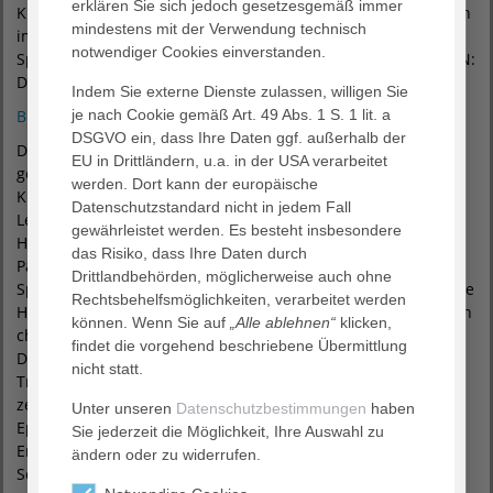
erklären Sie sich jedoch gesetzesgemäß immer
Klinikclowns werden dringend gebraucht. Ansprechpartnerin
mindestens mit der Verwendung technisch
im Diakonieklinikum ist Silke Sackmann, 04261/77 - 2111.
notwendiger Cookies einverstanden.
Spendenkonto: Agaplesion Diakonieklinikum Rotenburg, IBAN:
DE13 3702 0500 0004 6123 45, Stichwort: Klinikclowns.
Indem Sie externe Dienste zulassen, willigen Sie
Bilddownload
je nach Cookie gemäß Art. 49 Abs. 1 S. 1 lit. a
DSGVO ein, dass Ihre Daten ggf. außerhalb der
Das AGAPLESION DIAKONIEKLINIKUM ROTENBURG
EU in Drittländern, u.a. in der USA verarbeitet
gemeinnützige GmbH ist das größte konfessionelle
werden. Dort kann der europäische
Krankenhaus in Niedersachsen und akademisches
Datenschutzstandard nicht in jedem Fall
Lehrkrankenhaus der Medizinischen Fakultät der Universität
gewährleistet werden. Es besteht insbesondere
Hamburg. Als Maximalversorger mit rund 215.000
das Risiko, dass Ihre Daten durch
Patientenkontakten im Jahr bietet es nahezu das gesamte
Drittlandbehörden, möglicherweise auch ohne
Spektrum moderner Krankenhausmedizin. Die fortschrittliche
Rechtsbehelfsmöglichkeiten, verarbeitet werden
Hochleistungsmedizin und die professionelle Pflege mit ihren
können. Wenn Sie auf
„Alle ablehnen“
klicken,
christlichen Wurzeln zeichnen das Haus aus. Das
findet die vorgehend beschriebene Übermittlung
Diakonieklinikum ist zertifiziertes „Überregionales
nicht statt.
Traumazentrum“ zur Behandlung von Schwerverletzten,
zertifiziertes Endoprothetik- und Gefäßzentrum sowie
Unter unseren
Datenschutzbestimmungen
haben
Epilepsiezentrum und Medizinisches Zentrum für
Sie jederzeit die Möglichkeit, Ihre Auswahl zu
Erwachsene mit Behinderung. Einen besonderen
ändern oder zu widerrufen.
Schwerpunkt bildet die Onkologie. Das Brustkrebszentrum