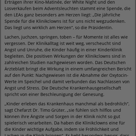
Erträgen ihrer Kino-Matinée, der White Night und den
Losverkäufen beim Adventsleuchten stammt eine Spende, die
den LEAs ganz besonders am Herzen liegt: „Die jährliche
Spende für die Klinikclowns ist für uns nicht wegzudenken.
Das liegt uns wirklich am Herzen“, so die Präsidentin.
Lachen, juchzen, springen, toben – für Momente ist alles wie
vergessen. Der Klinikalltag ist weit weg, verscheucht sind
Angst und Unruhe, die Kinder häufig in einer Kinderklinik
begleiten. Die positiven Wirkungen der Klinikclowns sind in
zahlreichen Studien nachgewiesen worden. Das Deutschen
Ärzteblatt bringt die Wirkung in einem umfangreichen Bericht
auf den Punkt: Nachgewiesen ist die Abnahme der Oxytocin-
Werte im Speichel und damit verbunden das Nachlassen von
Angst und Stress. Die Deutsche Krankenhausgesellschaft
spricht von einer Beschleunigung der Genesung.
„Kinder erleben das Krankenhaus manchmal als bedrohlich“,
sagt Chefarzt Dr. Timo Grüter, „sie fühlen sich hilflos und
können ihre Ängste und Sorgen in der Klinik nicht so gut
spielerisch verarbeiten. Da haben die Klinikclowns eine für
die Kinder wichtige Aufgabe, indem sie Fröhlichkeit und
Lachen in die Klinik bringen“. Er hebt besonders hervor, dass