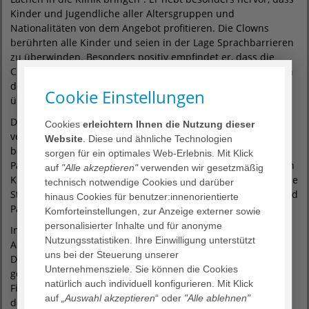
Kinder und Jugendliche aller Altersgruppen und
Nationalitäten von dem Angebot profitieren. Die Clowns
berührten alle Kinder und seien in der Lage Sprachbarrieren
zu überwinden. Besonders positiv empfindet er, dass die
Clowns sich auch selbst berühren lassen, von dem was sie in
der Klinik erleben: „Das macht sie so authentisch und
Cookie Einstellungen
überzeugend.“
Die beiden Clowninnen von den Bremer Klinikclowns
Cookies
erleichtern Ihnen die Nutzung dieser
verfügen über einen großen Schatz an Erfahrungen und
Website
. Diese und ähnliche Technologien
begleiten die Kinder mit Musik, Zauberei, Jonglage,
sorgen für ein optimales Web-Erlebnis. Mit Klick
Pantomime oder Tanz, auch individuell am Bett. So verfliegen
auf
"Alle akzeptieren"
verwenden wir gesetzmäßig
Kummer und traurige Gedanken, und die positive, humorvolle
technisch notwendige Cookies und darüber
Stimmung stärkt das Immunsystem der kleinen Patienten und
hinaus Cookies für benutzer:innenorientierte
Patientinnen.
Komforteinstellungen, zur Anzeige externer sowie
personalisierter Inhalte und für anonyme
In Krisenzeit wie diesen, wird es schwerer ein solches
Nutzungsstatistiken. Ihre Einwilligung unterstützt
Angebot zu finanzieren, weiß Lars Wißmann, Theologischer
uns bei der Steuerung unserer
Direktor im Diakonieklinikum. Nur jeder zweiten Kinderklinik
Unternehmensziele. Sie können die Cookies
gelingt die Finanzierung in Deutschland. Eine reguläre
natürlich auch individuell konfigurieren. Mit Klick
Finanzierung steht nicht zur Verfügung. „Daher danken wir
auf
„Auswahl akzeptieren
“ oder
"Alle ablehnen"
den LEAs ganz herzlich!“ Weitere Spenden für die