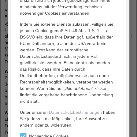
Hinweisbeschilderung entnommen werden.
erklären Sie sich jedoch gesetzesgemäß immer
mindestens mit der Verwendung technisch
Auf allen Parkflächen wird es eine umfangreiche
notwendiger Cookies einverstanden.
Beschilderung geben, die klar und übersichtlich das neue
System und den Bezahlablauf erklärt. „Natürlich ist es eine
Indem Sie externe Dienste zulassen, willigen Sie
Umstellung, an die man sich erst gewöhnen muss. Wir sind
je nach Cookie gemäß Art. 49 Abs. 1 S. 1 lit. a
aber überzeugt, dass alle Parkenden das neue System schnell
DSGVO ein, dass Ihre Daten ggf. außerhalb der
annehmen werden. Die neuen Automaten sind auch für
EU in Drittländern, u.a. in der USA verarbeitet
Menschen einfach zu bedienen, die solcher Technik eher
werden. Dort kann der europäische
skeptisch gegenüberstehen“, so Jennifer Westendorf und
Datenschutzstandard nicht in jedem Fall
Frank Lumplesch.
gewährleistet werden. Es besteht insbesondere
das Risiko, dass Ihre Daten durch
Wie funktioniert die Bezahlung?
Drittlandbehörden, möglicherweise auch ohne
Die Bezahlung ist mit Karte sowie per Apple und Google Pay
Rechtsbehelfsmöglichkeiten, verarbeitet werden
(NFC) möglich. Zudem können Parkende ihr Parkentgelt auch
können. Wenn Sie auf
„Alle ablehnen“
klicken,
bis zu 24 Stunden nach Ende des Parkaufenthaltes online
findet die vorgehend beschriebene Übermittlung
bezahlen. Ausgehängte Beschilderung erinnert daran, das
nicht statt.
Bezahlen nicht zu vergessen.
Welche Daten werden erfasst?
Unter unseren
Datenschutzbestimmungen
haben
Eine Bildaufnahme des Fahrzeug-Kennzeichens sowie eine
Sie jederzeit die Möglichkeit, Ihre Auswahl zu
Textdatei mit Zeit- und Datumsstempel zur Ermittlung der
ändern oder zu widerrufen.
Parkdauer werden festgehalten. Es findet ausdrücklich keine
Notwendige Cookies