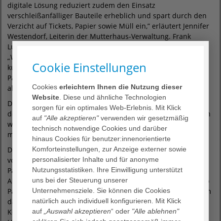
digitale Lösung reduziert zudem den Einsatz
verschleißanfälliger Bauteile erheblich und spart durch den
Verzicht auf Tickets, Papier sowie Müll ein,” erläutert Jennifer
Westendorf, Leiterin der Mutterhaus-Verwaltung. Frank
Lumplesch, Bereich Technik am Diakonieklinikum, ergänzt:
„Würden wir bei dem alten System bleiben, müssten wir
Cookie Einstellungen
kurzfristig durch anfallende Instandhaltungen das
Parkentgelt erhöhen. Dank der digitalen Lösung bleiben wir
Cookies
erleichtern Ihnen die Nutzung dieser
aktuell bei den jetzigen Stundensätzen.“
Website
. Diese und ähnliche Technologien
Die eigentlichen Parkpreise bleiben damit unverändert. Nur
sorgen für ein optimales Web-Erlebnis. Mit Klick
der Tageshöchstsatz muss um 2 Euro auf 10 Euro angehoben
auf
"Alle akzeptieren"
verwenden wir gesetzmäßig
werden. Die Parkentgelte wurden zuletzt im Mai 2023
technisch notwendige Cookies und darüber
moderat angehoben: plus 0,50 € für die erste Stunde.
hinaus Cookies für benutzer:innenorientierte
Die eingesetzten Scanner und Kassenautomaten stammen
Komforteinstellungen, zur Anzeige externer sowie
von dem Systemhaus für digitales, schrankenloses
personalisierter Inhalte und für anonyme
Parkraummanagement, Peter Park System GmbH. Die
Nutzungsstatistiken. Ihre Einwilligung unterstützt
Abwicklung auf den Parkflächen übernimmt die Mobility Hub
uns bei der Steuerung unserer
Parkservice GmbH. Letztere wird für alle Rückfragen rund um
Unternehmensziele. Sie können die Cookies
das Parken seitens Parkender zur Verfügung stehen.
natürlich auch individuell konfigurieren. Mit Klick
Kontaktdetails können der aushängenden
auf
„Auswahl akzeptieren
“ oder
"Alle ablehnen"