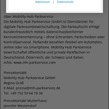
Impressum
|
Datenschutz
Über Mobility Hub Parkservice:
Die Mobility Hub Parkservice GmbH ist Dienstleister für
digitale Parkraumbewirtschaftung. Die Parkaufsicht erfolgt
kundenfreundlich mittels datenschutzkonformer
Kennzeichenerkennung – ohne Schranken, Parkscheiben oder
Kontrollpersonal. Parkende bezahlen flexibel am Automaten,
online oder via Smartphone. Mobility Hub Parkservice
bewirtschaftet öffentliche und private Parkflächen in
Deutschland, Österreich, der Schweiz und Italien.
Infos: www.mh-parkservice.com
Pressekontakt:
Mobility Hub Parkservice GmbH
Regina Groß
E-Mail: presse@mh-parkservice.de
Tel. +49 152 59 64 18 34
Pressekontakt Mutterhaus:
Jennifer Westendorf